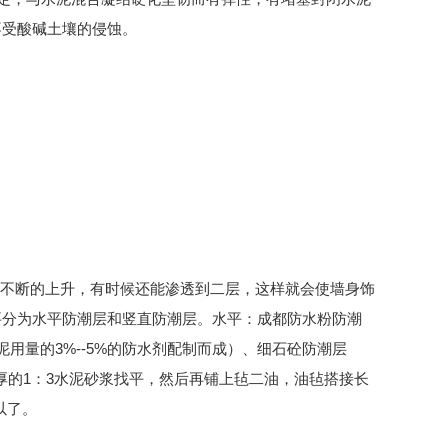
不受酸碱土壤的侵蚀。
不断的上升，有时候还能渗透到二层，这样就会使墙身饰
要分为水平防潮层和竖直防潮层。水平：成都防水粉防潮
泥用量的3%--5%的防水剂配制而成）、细石砼防潮层
M厚的1：3水泥砂浆找平，然后再铺上毡二油，油毡搭接长
以了。