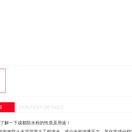
容
CONTENT DETAILS
了解一下成都防水粉的性质及用途！
有效防止水泥混凝土工程渗水、减少水的渗透压力，其化学成分稳