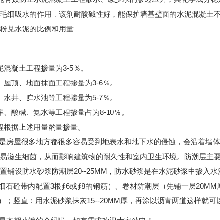
毛细吸水的作用，该剂耐酸碱性好，能保护墙基壁面的水泥混凝土
粉兑水泥的比例和用量
泥混凝土工程掺量为3-5％。
、屋顶、地面抹面工程掺量为3-6％。
、水井、贮水池等工程掺量为5-7％。
库、酸碱、氨水等工程掺量占为8-10％。
程根据上述用量酌量掺量。
房屋很多地方都很多容易受到地表水和地下水的侵蚀，会沿着墙体
易滋生细菌，从而影响建筑物的耐久性和室内卫生环境。防潮层主
置铺设防水砂浆防潮层20--25MM，防水砂浆是在水泥砂浆中掺入水
的细石砼带内配置3根∮6或∮8的钢筋）、卷材防潮层（先铺一层20M
M）；竖直：用水泥砂浆抹灰15--20MM厚，再涂以沥青两道这样就可