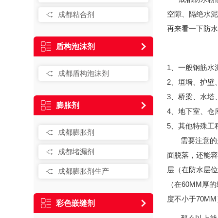
空隙、隔绝水泥
成都粘合剂
再来看一下防水
盾构泡沫剂
1、一般钢筋水
成都盾构泡沫剂
2、垣墙、护壁
3、桥梁、水塔
膨胀剂
4、地下室、仓
5、其他特殊工
成都膨胀剂
需要注意的是
成都堵漏剂
面脱落，还能容
层（在防水层位
成都膨胀剂生产
（在60MM厚
度不小于70M
彩色嵌缝剂